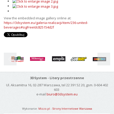
View the embedded image gallery online at:
https://3dsystem.eu/galeria-realizacji/item/236-united-
beverages#sigFreeIdc825154d2f
3DSystem - Litery przestrzenne
Ul. Aksamitna 16, 02-287 Warszawa, tel 22 391 52 20, gsm. 0-604 402
603
e-mail
biuro@3dsystem.eu
Wykonanie:
Mizzo.pl
-
Strony Internetowe Warszawa